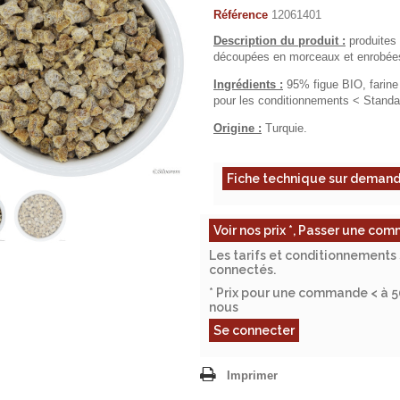
Référence
12061401
Description du produit :
produites 
découpées en morceaux et enrobées d
Ingrédients :
95% figue BIO, farine
pour les conditionnements < Standa
Origine :
Turquie.
Fiche technique sur deman
Voir nos prix *, Passer une c
Les tarifs et conditionnements 
connectés.
* Prix pour une commande < à 
nous
Se connecter
Imprimer