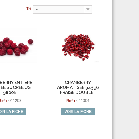
Tri
--
BERRY ENTIÈRE
CRANBERRY
ÉE SUCRÉE US
ARÔMATISÉE 94596
98008
FRAISE DOUBLE...
Ref :
041203
Ref :
041004
OIR LA FICHE
VOIR LA FICHE