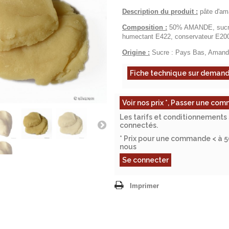
Description du produit :
pâte d'am
Composition :
50% AMANDE, sucre 3
humectant E422, conservateur E20
Origine :
Sucre : Pays Bas, Amande
Fiche technique sur deman
Voir nos prix *, Passer une c
Les tarifs et conditionnements 
connectés.
* Prix pour une commande < à 
nous
Se connecter
Imprimer